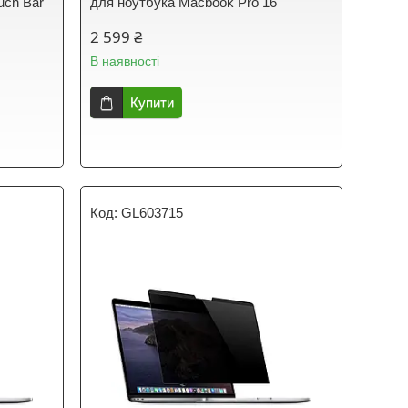
uch Bar
для ноутбука Macbook Pro 16"
2 599 ₴
В наявності
Купити
GL603715