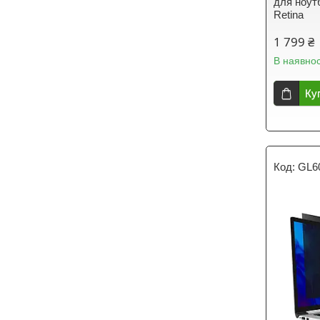
для ноут
Retina
1 799 ₴
В наявнос
Ку
GL6