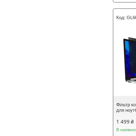
GL6
Фільтр к
для ноут
1 499 ₴
В наявнос