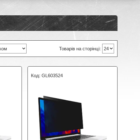
GL603524