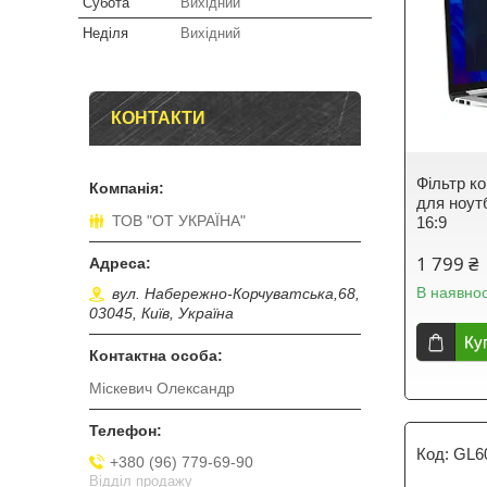
Субота
Вихідний
Неділя
Вихідний
КОНТАКТИ
Фільтр к
для ноут
ТОВ "ОТ УКРАЇНА"
16:9
1 799 ₴
В наявнос
вул. Набережно-Корчуватська,68,
03045, Київ, Україна
Ку
Міскевич Олександр
GL6
+380 (96) 779-69-90
Відділ продажу