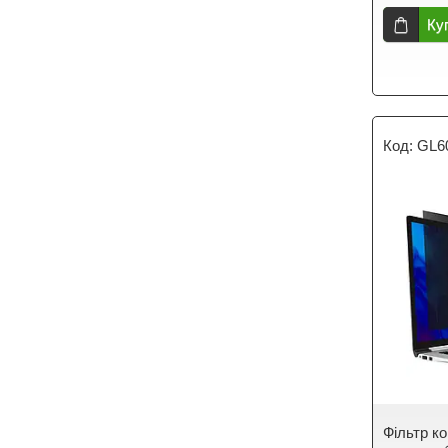
Ку
GL6
Фільтр к