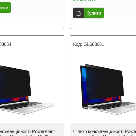
пити
Купити
03654
GL603661
онфіденційності PowerPlant
Фільтр конфіденційності Powe