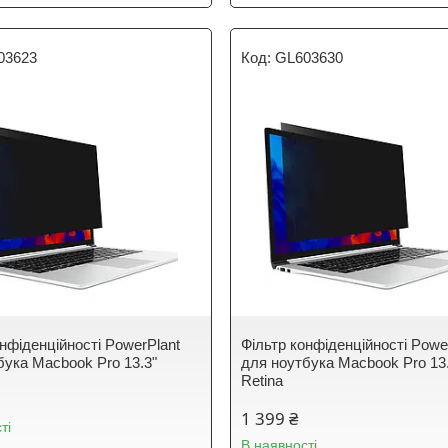
03623
GL603630
онфіденційності PowerPlant
Фільтр конфіденційності Powe
бука Macbook Pro 13.3"
для ноутбука Macbook Pro 13
Retina
1 399 ₴
ті
В наявності