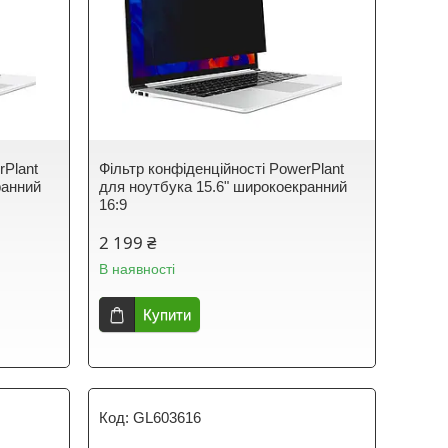
rPlant
Фільтр конфіденційності PowerPlant
ранний
для ноутбука 15.6" широкоекранний
16:9
2 199 ₴
В наявності
Купити
GL603616