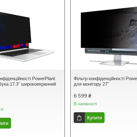
онфіденційності PowerPlant
Фільтр конфіденційності Powe
бука 17.3" широкоекранний
для монітору 27"
6 599 ₴
В наявності
ті
Купити
пити