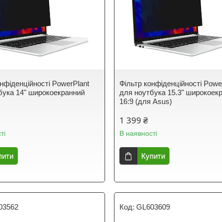
онфіденційності PowerPlant
Фільтр конфіденційності Powe
бука 14" широкоекранний
для ноутбука 15.3" широкоек
16:9 (для Asus)
1 399 ₴
ті
В наявності
пити
Купити
03562
GL603609