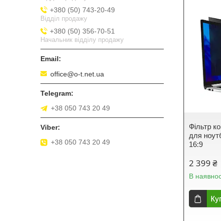
+380 (50) 743-20-49
Відділ продажу
+380 (50) 356-70-51
Начальник відділу продажу
office@o-t.net.ua
+38 050 743 20 49
Фільтр к
для ноут
+38 050 743 20 49
16:9
2 399 ₴
В наявнос
Ку