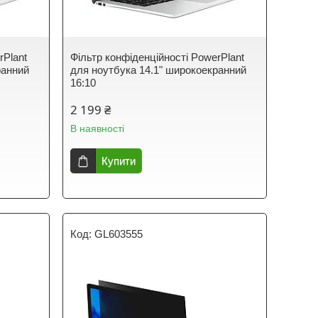
rPlant
Фільтр конфіденційності PowerPlant
ранний
для ноутбука 14.1" широкоекранний
16:10
2 199 ₴
В наявності
Купити
GL603555