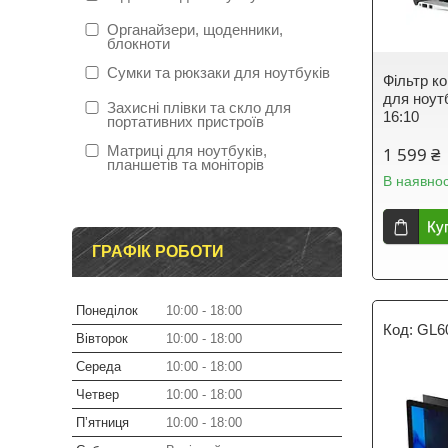
Органайзери, щоденники,
блокноти
Сумки та рюкзаки для ноутбуків
Фільтр к
для ноут
Захисні плівки та скло для
16:10
портативних пристроїв
Матриці для ноутбуків,
1 599 ₴
планшетів та моніторів
В наявнос
Ку
ГРАФІК РОБОТИ
Понеділок
10:00
18:00
GL6
Вівторок
10:00
18:00
Середа
10:00
18:00
Четвер
10:00
18:00
Пʼятниця
10:00
18:00