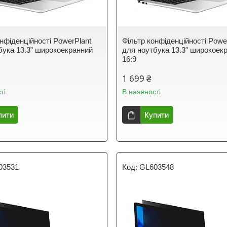
онфіденційності PowerPlant
Фільтр конфіденційності Powe
бука 13.3" широкоекранний
для ноутбука 13.3" широкоек
16:9
1 699 ₴
ті
В наявності
пити
Купити
03531
GL603548