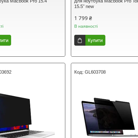
бука Macbook Pro 15.4"
для ноутбука Macbook Pro To
15.5" new
1 799 ₴
ті
В наявності
пити
Купити
03692
GL603708