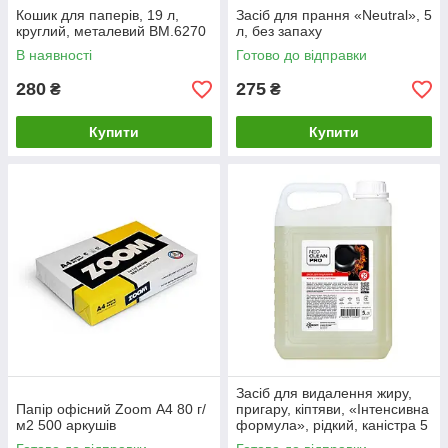
Кошик для паперів, 19 л,
Засіб для прання «Neutral», 5
круглий, металевий BM.6270
л, без запаху
В наявності
Готово до відправки
280
275
₴
₴
Купити
Купити
Засіб для видалення жиру,
Папір офісний Zoom А4 80 г/
пригару, кіптяви, «Інтенсивна
м2 500 аркушів
формула», рідкий, каністра 5
л