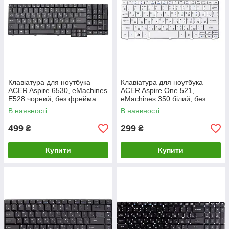
Клавiатура для ноутбука
Клавiатура для ноутбука
ACER Aspire 6530, eMachines
ACER Aspire One 521,
E528 чорний, без фрейма
eMachines 350 бiлий, без
фрейма
В наявності
В наявності
499
299
₴
₴
Купити
Купити