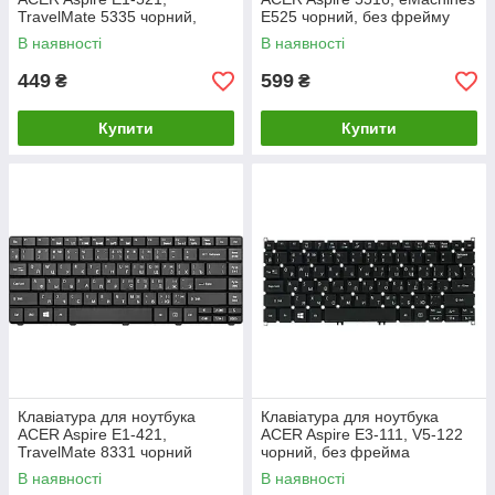
TravelMate 5335 чорний,
E525 чорний, без фрейму
чорний фрейм
В наявності
В наявності
449
599
₴
₴
Купити
Купити
Клавiатура для ноутбука
Клавiатура для ноутбука
ACER Aspire E1-421,
ACER Aspire E3-111, V5-122
TravelMate 8331 чoрний
чoрний, без фрейма
В наявності
В наявності