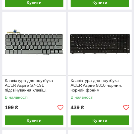
Купити
Купити
Клавiатура для ноутбука
Клавiатура для ноутбука
ACER Aspire S7-191
ACER Aspire 5810 чорний,
підсвічування клавiш,
чорний фрейм
сріблястий, без фрейма
В наявності
В наявності
199
439
₴
₴
Купити
Купити