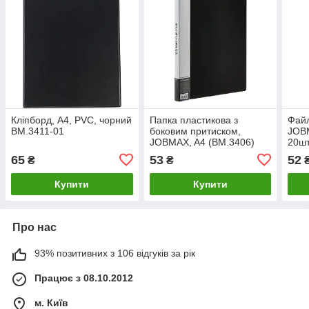
Кліпборд, А4, PVC, чорний
Папка пластикова з
Файл
BM.3411-01
боковим притиском,
JOBM
JOBMAX, A4 (BM.3406)
20шт
65
53
52
₴
₴
Купити
Купити
Про нас
93% позитивних з 106 відгуків за рік
Працює з 08.10.2012
м. Київ