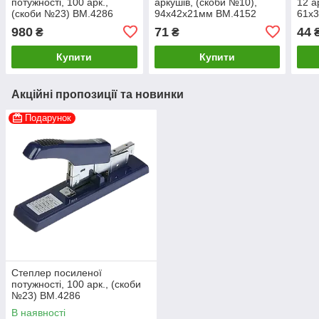
потужності, 100 арк.,
аркушів, (скоби №10),
12 а
(скоби №23) BM.4286
94x42x21мм BM.4152
61x
980
71
44
₴
₴
Купити
Купити
Акційні пропозиції та новинки
Подарунок
Степлер посиленої
потужності, 100 арк., (скоби
№23) BM.4286
В наявності