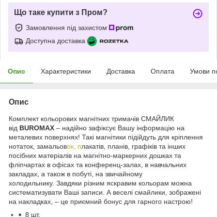
Що таке купити з Пром?
Замовлення під захистом
Доступна доставка
Опис
Характеристики
Доставка
Оплата
Умови п
Опис
Комплект кольорових магнітних тримачів СМАЙЛИК
від
BUROMAX
– надійно зафіксує Вашу інформацію на
металевих поверхнях! Такі магнітики підійдуть для кріплення
нотаток, замальов
ок, п
лакатів, планів, графіків та інших
посібних матеріалів на магнітно-маркерних дошках та
фліпчартах в офісах та конференц-залах, в навчальних
закладах, а також в побуті, на звичайному
холодильнику. Завдяки різним яскравим кольорам можна
систематизувати Ваші записи. А веселі смайлики, зображені
на накладках, – це приємний бонус для гарного настрою!
8 шт.