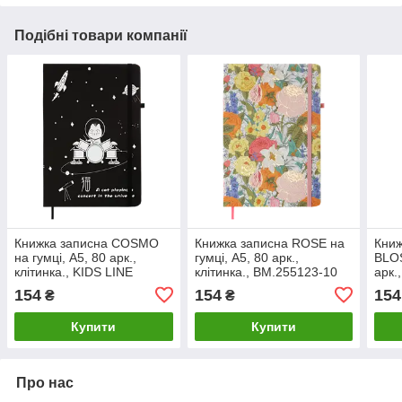
Подібні товари компанії
Книжка записна COSMO
Книжка записна ROSE на
Книж
на гумці, А5, 80 арк.,
гумці, А5, 80 арк.,
BLOS
клітинка., KIDS LINE
клітинка., BM.255123-10
арк.,
ZB.115105
BM.
154
154
154
₴
₴
Купити
Купити
Про нас