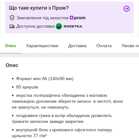
Що таке купити з Пром?
Замовлення під захистом
Доступна доставка
Опис
Характеристики
Доставка
Оплата
Умови п
Опис
Формат міні А6 (140х90 мм)
80 аркушів
жорстка поліграфічна обкладинка з матовою
ламінацією допоможе зберегти записи в чистоті, вони
не замнуться, не намокнуть
поздовжня гумка в колір обкладинки дозволить
тримати записник завжди закритим
внутрішній блок з кремового офсетного паперу
щільністю 77 г/м²