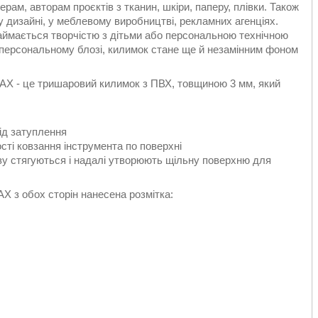
рам, авторам проєктів з тканин, шкіри, паперу, плівки. Також
 дизайні, у меблевому виробництві, рекламних агенціях.
займається творчістю з дітьми або персональною технічною
у персональному блозі, килимок стане ще й незамінним фоном
 - це тришаровий килимок з ПВХ, товщиною 3 мм, який
від затуплення
ості ковзання інструмента по поверхні
різу стягуються і надалі утворюють щільну поверхню для
 з обох сторін нанесена розмітка: