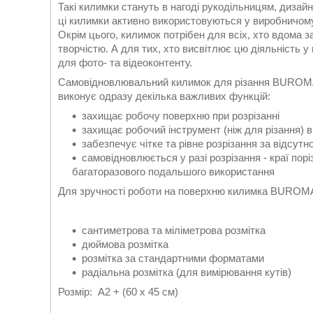
Такі килимки стануть в нагоді рукодільницям, дизайне
ці килимки активно використовуються у виробничому
Окрім цього, килимок потрібен для всіх, хто вдома 
творчістю. А для тих, хто висвітлює цю діяльність 
для фото- та відеоконтенту.
Самовідновлювальний килимок для різання BUROMAX
виконує одразу декілька важливих функцій:
захищає робочу поверхню при розрізанні
захищає робочий інструмент (ніж для різання) 
забезпечує чітке та рівне розрізання за відсутн
самовідновлюється у разі розрізання - краї по
багаторазового подальшого використання
Для зручності роботи на поверхню килимка BUROMAX
сантиметрова та міліметрова розмітка
дюймова розмітка
розмітка за стандартними форматами
радіальна розмітка (для вимірювання кутів)
Розмір: А2 + (60 х 45 см)