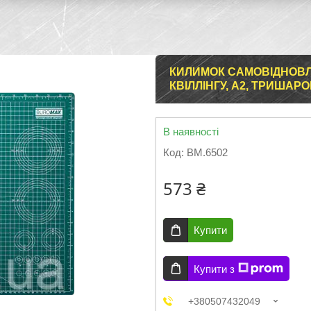
КИЛИМОК САМОВІДНОВЛ
КВІЛЛІНГУ, А2, ТРИШАР
В наявності
Код:
BM.6502
573 ₴
Купити
Купити з
+380507432049