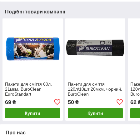
Подібні товари компанії
Пакети для сміття 60л,
Пакети для сміття
Паке
21мкм, BuroClean
120л/10шт 20мкм, чорний,
120л
EuroStandart
BuroClean
Buro
69
50
62
₴
₴
Купити
Купити
Про нас