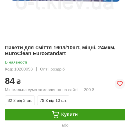
Пакети для сміття 160л/10шт, міцні, 24мкм,
BuroClean EuroStandart
В наявності
Код: 10200053
Опт і роздріб
84
₴
Мінімальна сума замовлення на сайті — 200 ₴
82 ₴
від 3 шт.
79 ₴
від 10 шт.
Купити
або