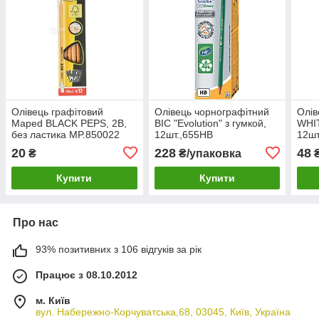
Олівець графітовий
Олівець чорнографітний
Олів
Maped BLACK PEPS, 2B,
BIC "Evolution" з гумкой,
WHIT
без ластика MP.850022
12шт.,655HB
12шт
20
228
48
₴
₴/упаковка
₴
Купити
Купити
Про нас
93% позитивних з 106 відгуків за рік
Працює з 08.10.2012
м. Київ
вул. Набережно-Корчуватська,68, 03045, Київ, Україна