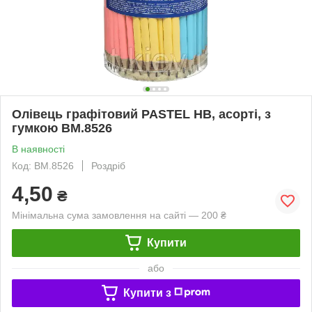
Олівець графітовий PASTEL HB, асорті, з
гумкою BM.8526
В наявності
Код: BM.8526
Роздріб
4,50
₴
Мінімальна сума замовлення на сайті — 200 ₴
Купити
або
Купити з