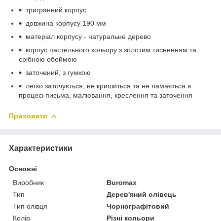
тригранний корпус
довжина корпусу 190 мм
матеріал корпусу - натуральне дерево
корпус пастельного кольору з золотим тисненням та
срібною обоймою
заточений, з гумкою
легко заточується, не кришиться та не ламається в
процесі письма, малювання, креслення та заточення
Приховати
Характеристики
Основні
Виробник
Buromax
Тип
Дерев'яний олівець
Тип олівця
Чорнографітовий
Колір
Різні кольори