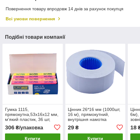
Повернення товару впродовж 14 днів за рахунок покупця
Всі умови повернення
Подібні товари компанії
Гумка 1115,
Цінник 26*16 мм (1000шт,
Цінн
прямокутна,53x16x12 мм,
16 м), прямокутний,
6м),
м'який пластик, 36 шт,
внутрішня намотка
зовн
асорті кольорів
306
29
18
₴/упаковка
₴
Купити
Купити