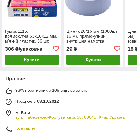
Гумка 1115,
Цінник 26*16 мм (1000шт,
Цінн
прямокутна,53x16x12 мм,
16 м), прямокутний,
6м),
м'який пластик, 36 шт,
внутрішня намотка
зовн
асорті кольорів
306
29
18
₴/упаковка
₴
Купити
Купити
Про нас
93% позитивних з 106 відгуків за рік
Працює з 08.10.2012
м. Київ
вул. Набережно-Корчуватська,68, 03045, Київ, Україна
Контакти