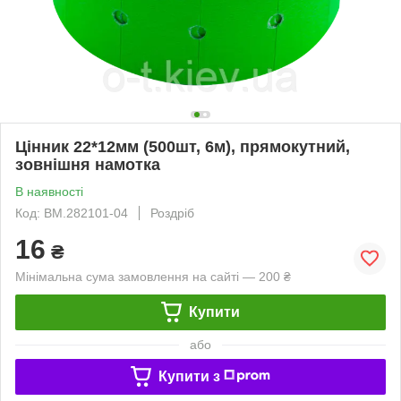
Цінник 22*12мм (500шт, 6м), прямокутний,
зовнішня намотка
В наявності
Код: BM.282101-04
Роздріб
16
₴
Мінімальна сума замовлення на сайті — 200 ₴
Купити
або
Купити з