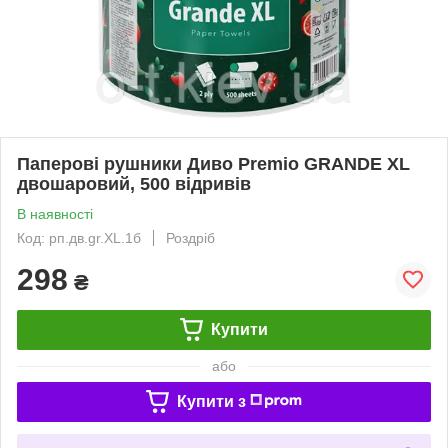
Паперові рушники Диво Premio GRANDE XL
двошаровий, 500 відривів
В наявності
Код: рп.дв.gr.XL.1б
Роздріб
298
₴
Купити
або
Купити з