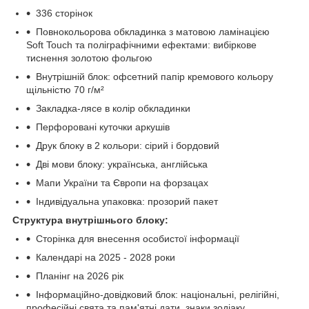
336 сторінок
Повнокольорова обкладинка з матовою ламінацією
Soft Touch та поліграфічними ефектами: вибіркове
тиснення золотою фольгою
Внутрішній блок: офсетний папір кремового кольору
щільністю 70 г/м²
Закладка-лясе в колір обкладинки
Перфоровані куточки аркушів
Друк блоку в 2 кольори: сірий і бордовий
Дві мови блоку: українська, англійська
Мапи України та Європи на форзацах
Індивідуальна упаковка: прозорий пакет
Структура внутрішнього блоку:
Сторінка для внесення особистої інформації
Календарі на 2025 - 2028 роки
Планінг на 2026 рік
Інформаційно-довідковий блок: національні, релігійні,
професійні свята та пам'ятні дати, знаки зодіаку,