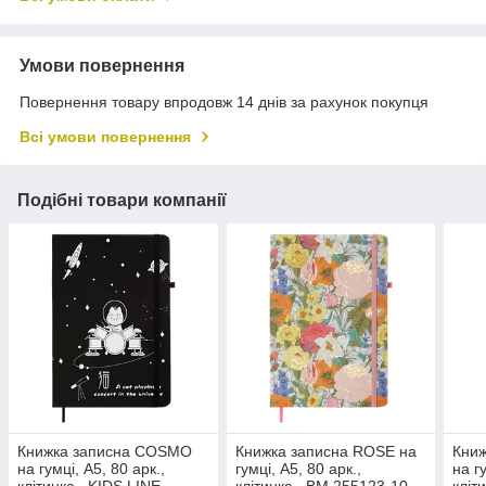
Умови повернення
Повернення товару впродовж 14 днів за рахунок покупця
Всі умови повернення
Подібні товари компанії
Книжка записна COSMO
Книжка записна ROSE на
Кни
на гумці, А5, 80 арк.,
гумці, А5, 80 арк.,
на г
клітинка., KIDS LINE
клітинка., BM.255123-10
кліт