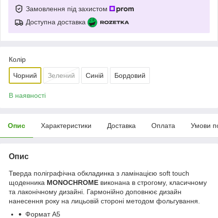
Замовлення під захистом
Доступна доставка
Колір
Чорний
Зелений
Синій
Бордовий
В наявності
Опис
Характеристики
Доставка
Оплата
Умови п
Опис
Тверда поліграфічна обкладинка з ламінацією soft touch
щоденника
MONOCHROME
виконана в строгому, класичному
та лаконічному дизайні. Гармонійно доповнює дизайн
нанесення року на лицьовій стороні методом фольгування.
Формат А5