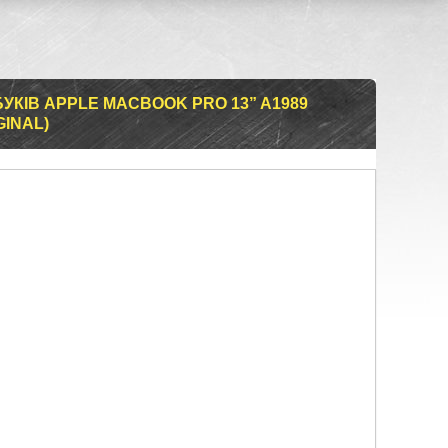
УКІВ APPLE MACBOOK PRO 13” A1989
GINAL)