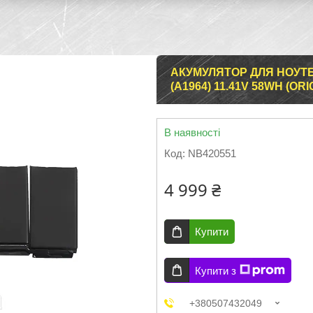
АКУМУЛЯТОР ДЛЯ НОУТБ
(A1964) 11.41V 58WH (ORI
В наявності
Код:
NB420551
4 999 ₴
Купити
Купити з
+380507432049