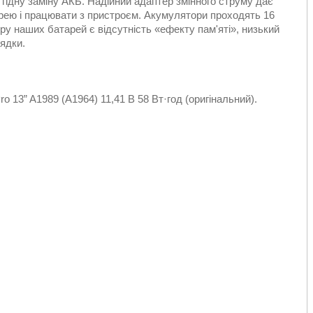
гідну заміну АКБ. Надійний адаптер змінного струму дає
рею і працювати з пристроєм. Акумулятори проходять 16
ру наших батарей є відсутність «ефекту пам'яті», низький
ядки.
13” A1989 (A1964) 11,41 В 58 Вт·год (оригінальний).