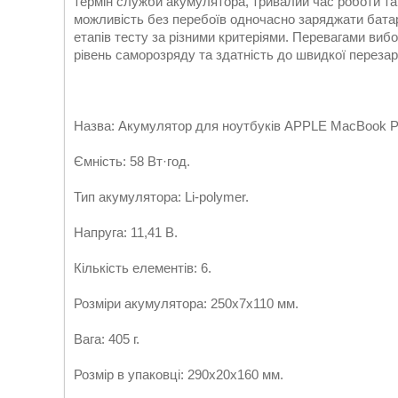
термін служби акумулятора, тривалий час роботи та 
можливість без перебоїв одночасно заряджати бата
етапів тесту за різними критеріями. Перевагами вибо
рівень саморозряду та здатність до швидкої перезар
Назва: Акумулятор для ноутбуків APPLE MacBook Pro 
Ємність: 58 Вт·год.
Тип акумулятора: Li-polymer.
Напруга: 11,41 В.
Кількість елементів: 6.
Розміри акумулятора: 250x7x110 мм.
Вага: 405 г.
Розмір в упаковці: 290x20x160 мм.