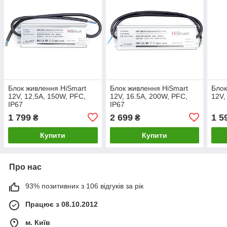
Блок живлення HiSmart
Блок живлення HiSmart
Блок
12V, 12,5A, 150W, PFC,
12V, 16.5A, 200W, PFC,
12V,
IP67
IP67
1 799
2 699
1 5
₴
₴
Купити
Купити
Про нас
93% позитивних з 106 відгуків за рік
Працює з 08.10.2012
м. Київ