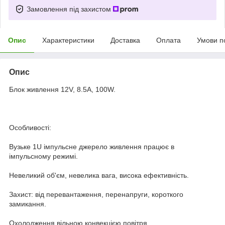
Замовлення під захистом
Опис
Характеристики
Доставка
Оплата
Умови п
Опис
Блок живлення 12V, 8.5A, 100W.
Особливості:
Вузьке 1U імпульсне джерело живлення працює в
імпульсному режимі.
Невеликий об'єм, невелика вага, висока ефективність.
Захист: від перевантаження, перенапруги, короткого
замикання.
Охолодження вільною конвекцією повітря.