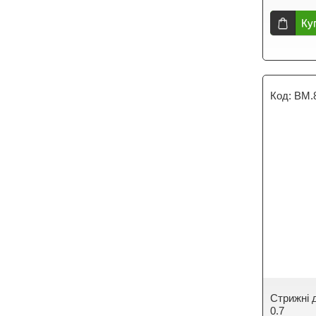
Ку
BM.
Стрижні д
0.7