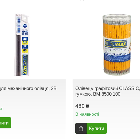
для механічного олівця, 2В
Олівець графітовий CLASSIC,
гумкою, BM.8500 100
480 ₴
ті
В наявності
пити
Купити