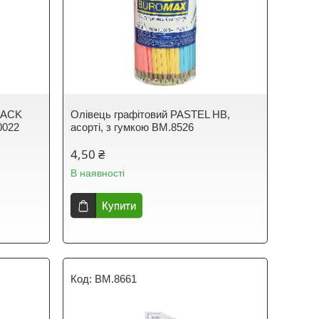
LACK
Олівець графітовий PASTEL HB,
0022
асорті, з гумкою BM.8526
4,50 ₴
В наявності
Купити
BM.8661