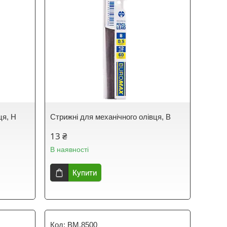
ця, H
Стрижні для механічного олівця, В
13 ₴
В наявності
Купити
BM.8500