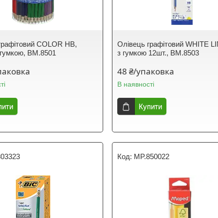
графітовий COLOR HB,
Олівець графітовий WHITE LI
з гумкою, BM.8501
з гумкою 12шт., BM.8503
паковка
48 ₴/упаковка
ті
В наявності
пити
Купити
803323
MP.850022