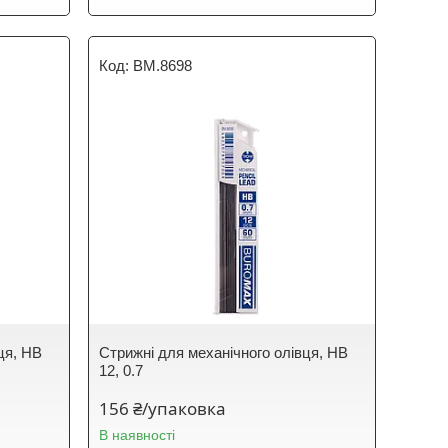
BM.8698
ця, HB
Стрижні для механічного олівця, HB
12, 0.7
156 ₴/упаковка
В наявності