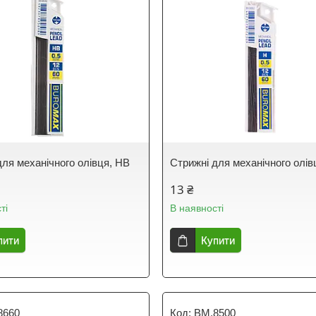
для механічного олівця, HB
Стрижні для механічного олів
13 ₴
ті
В наявності
пити
Купити
8660
BM.8500