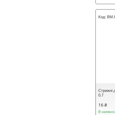
BM.
Стрижні д
0.7
16 ₴
В наявнос