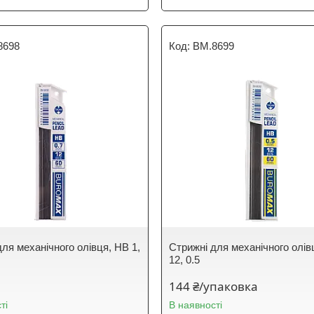
8698
BM.8699
ля механічного олівця, HB 1,
Стрижні для механічного олів
12, 0.5
144 ₴/упаковка
ті
В наявності