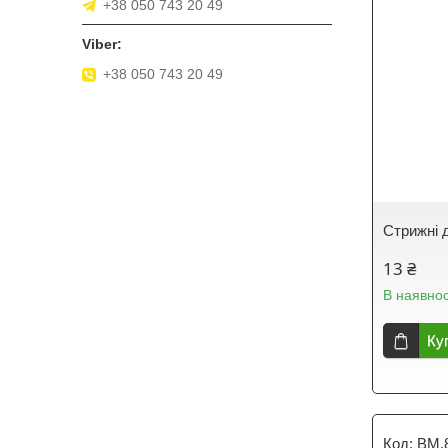
+38 050 743 20 49
+38 050 743 20 49
Стрижні 
13 ₴
В наявнос
Ку
BM.