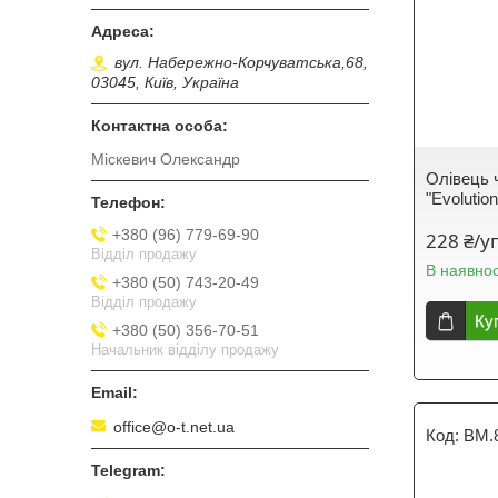
вул. Набережно-Корчуватська,68,
03045, Київ, Україна
Міскевич Олександр
Олівець 
"Evolutio
+380 (96) 779-69-90
228 ₴/у
Відділ продажу
В наявнос
+380 (50) 743-20-49
Відділ продажу
Ку
+380 (50) 356-70-51
Начальник відділу продажу
office@o-t.net.ua
BM.