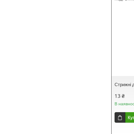
Стрижні 
13 ₴
В наявнос
Ку