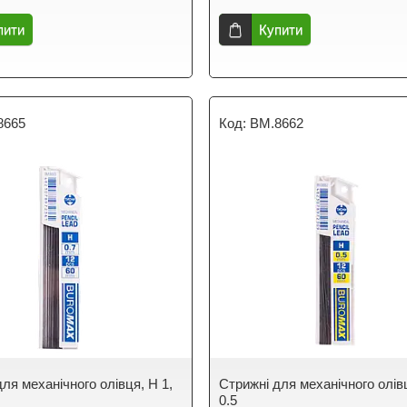
пити
Купити
8665
BM.8662
ля механічного олівця, H 1,
Стрижні для механічного олівц
0.5