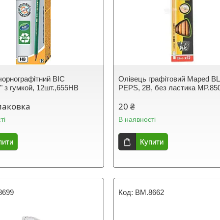
чорнографітний BIC
Олівець графітовий Maped B
n" з гумкой, 12шт.,655HB
PEPS, 2B, без ластика MP.85
паковка
20 ₴
ті
В наявності
пити
Купити
8699
BM.8662